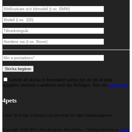
Genom att skicka in formuläret samtycker du till att dina
uppgifter används i samband med din förfrågan. Mer om
dataskydd
.
4pets
I över 30 år har vi forskat och utvecklat för säkra hundtransporter.
-
Copyright 2026 4Pets. Alla rättigheter förbehållna.
Webbproduktion av
Adapt