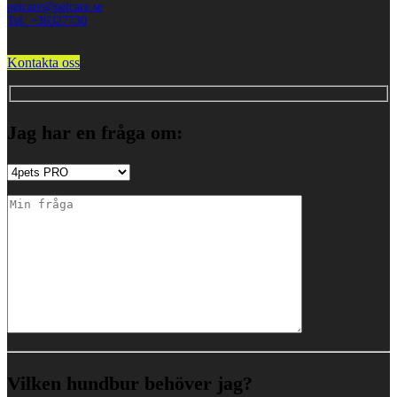
petcare@petcare.se
Tel: +36327730
Kontakta oss
Jag har en fråga om:
Vilken hundbur behöver jag?