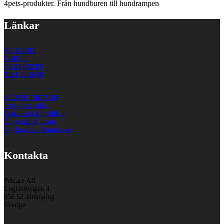
4pets-produkter. Från hundburen till hundrampen
Länkar
PRO NOIR
CAREE
EASYSTEPS
TILLBEHÖR
KONFIGURATOR
Integritetspolicy
Frakt- och köpvillkor
Ångerrätt & Retur
Upphovsrätt/Varumärke
Kontakta
Petcare AB
Logisitkvägen 4
556 52 Jönköping
Sverige