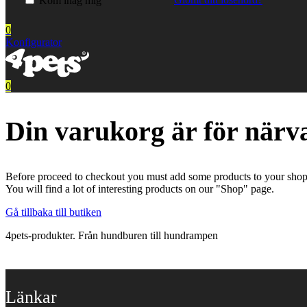
Kom ihåg mig
0
Konfigurator
0
Din varukorg är för närv
Before proceed to checkout you must add some products to your shop
You will find a lot of interesting products on our "Shop" page.
Gå tillbaka till butiken
4pets-produkter. Från hundburen till hundrampen
Länkar