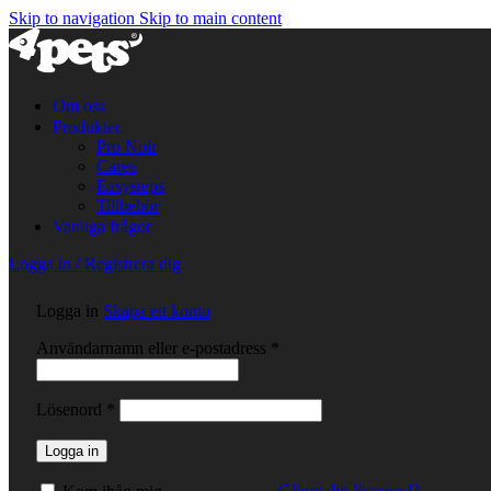
Skip to navigation
Skip to main content
Om oss
Produkter
Pro Noir
Caree
Easysteps
Tillbehör
Vanliga frågor
Logga in / Registrera dig
Logga in
Skapa ett konto
Obligatoriskt
Användarnamn eller e-postadress
*
Obligatoriskt
Lösenord
*
Logga in
Glömt ditt lösenord?