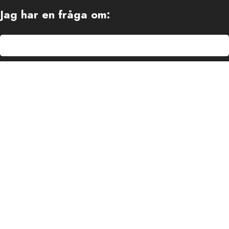
Jag har en fråga om:
Vilken hundbur behöver jag?