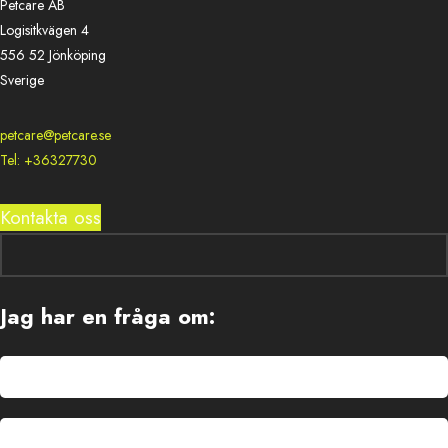
Petcare AB
Logisitkvägen 4
556 52 Jönköping
Sverige
petcare@petcare.se
Tel: +36327730
Kontakta oss
Jag har en fråga om: