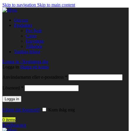
Skip to navigation
Skip to main content
Om oss
Produkter
Pro Noir
Caree
Easysteps
Tillbehör
Vanliga frågor
Logga in / Registrera dig
Logga in
Skapa ett konto
Obligatoriskt
Användarnamn eller e-postadress
*
Obligatoriskt
Lösenord
*
Logga in
Glömt ditt lösenord?
Kom ihåg mig
0
items
Konfigurator