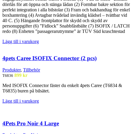
dörrlås för att öppna och stänga lådan (2) Formbar bakre sektion för
perfekt integration i alla bilstolar (3) Fram och bakhandtag för enkel
boxhantering (4) Avtagbar tvådelad invändig klädsel – tvättbar vid
40 C. (5) Hängande frontplattor för skydd och skydd av
personuppgifter (6) ”Fidlock” Snabbfästbälte (7) ISOFIX / LATCH
redo (8) Enheten ”passagerarutrymme” är TÜV Süd kraschtestad
Lägg till i varukorg
4pets Caree ISOFIX Connector (2 pcs)
Produkter
,
Tillbehör
899
kr
T6836
Med ISOFIX Connector fäster du enkelt 4pets Caree (T6834 &
T6835) buren på bilsätet.
Lägg till i varukorg
4Pets Pro Noir 4 Large