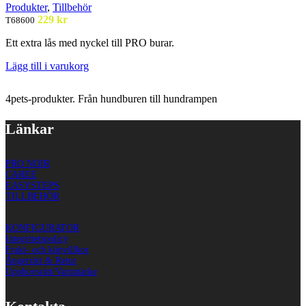
Produkter
,
Tillbehör
229
kr
T68600
Ett extra lås med nyckel till PRO burar.
Lägg till i varukorg
4pets-produkter. Från hundburen till hundrampen
Länkar
PRO NOIR
CAREE
EASYSTEPS
TILLBEHÖR
KONFIGURATOR
Integritetspolicy
Frakt- och köpvillkor
Ångerrätt & Retur
Upphovsrätt/Varumärke