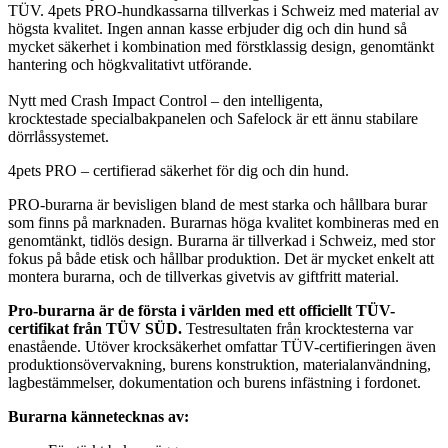
TÜV. 4pets PRO-hundkassarna tillverkas i Schweiz med material av
högsta kvalitet. Ingen annan kasse erbjuder dig och din hund så
mycket säkerhet i kombination med förstklassig design, genomtänkt
hantering och högkvalitativt utförande.​
Nytt med Crash Impact Control – den intelligenta,
krocktestade specialbakpanelen och Safelock är ett ännu stabilare
dörrlåssystemet.
4pets PRO – certifierad säkerhet för dig och din hund.
PRO-burarna är bevisligen bland de mest starka och hållbara burar
som finns på marknaden. Burarnas höga kvalitet kombineras med en
genomtänkt, tidlös design. Burarna är tillverkad i Schweiz, med stor
fokus på både etisk och hållbar produktion. Det är mycket enkelt att
montera burarna, och de tillverkas givetvis av giftfritt material.
Pro-burarna är de första i världen med ett officiellt TÜV-
certifikat från TÜV SÜD.
Testresultaten från krocktesterna var
enastående. Utöver krocksäkerhet omfattar TÜV-certifieringen även
produktionsövervakning, burens konstruktion, materialanvändning,
lagbestämmelser, dokumentation och burens infästning i fordonet.
Burarna kännetecknas av: