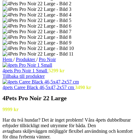
Hem
/
Produkter
/
Pro Noir
4pets Pro Noir 1 Small
5299
kr
Tillbaka till produkter
4pets Caree Black 46,5x47,2x57 cm
3490
kr
4Pets Pro Noir 22 Large
9999
kr
Har du två hundar? Det är
inget problem! Våra 4pets
dubbelburar
erbjuder
tillräckligt med utrymme för
båda. Den
avtagbara
skiljeväggen möjliggör flexibel
användning och komfort
för
dina fyrbenta vänner.