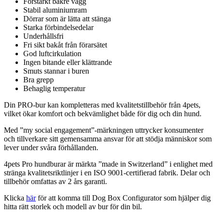
Förstärkt bakre vägg
Stabil aluminiumram
Dörrar som är lätta att stänga
Starka förbindelsedelar
Underhållsfri
Fri sikt bakåt från förarsätet
God luftcirkulation
Ingen bitande eller klättrande
Smuts stannar i buren
Bra grepp
Behaglig temperatur
Din PRO-bur kan kompletteras med kvalitetstillbehör från 4pets,
vilket ökar komfort och bekvämlighet både för dig och din hund.
Med ”my social engagement”-märkningen uttrycker konsumenter
och tillverkare sitt gemensamma ansvar för att stödja människor som
lever under svåra förhållanden.
4pets Pro hundburar är märkta ”made in Switzerland” i enlighet med
stränga kvalitetsriktlinjer i en ISO 9001-certifierad fabrik. Delar och
tillbehör omfattas av 2 års garanti.
Klicka
här
för att komma till Dog Box Configurator som hjälper dig
hitta rätt storlek och modell av bur för din bil.