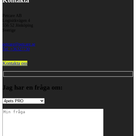
Kontakta
Petcare AB
Logisitkvägen 4
556 52 Jönköping
Sverige
petcare@petcare.se
Tel: +36327730
Kontakta oss
Jag har en fråga om: