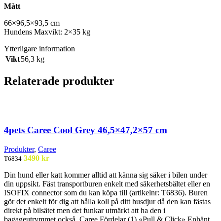
Mått
66×96,5×93,5 cm
Hundens
Maxvikt
: 2×35 kg
Ytterligare information
Vikt
56,3 kg
Relaterade produkter
4pets Caree Cool Grey 46,5×47,2×57 cm
Produkter
,
Caree
3490
kr
T6834
Din hund eller katt kommer alltid att känna sig säker i bilen under
din uppsikt. Fäst transportburen enkelt med säkerhetsbältet eller en
ISOFIX connector som du kan köpa till (artikelnr: T6836). Buren
gör det enkelt för dig att hålla koll på ditt husdjur då den kan fästas
direkt på bilsätet men det funkar utmärkt att ha den i
bagageutrymmet också. Caree Fördelar (1) «Pull & Click» Enhänt