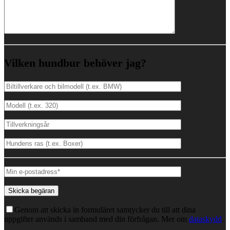
Vilken hundbur behöver jag?
Genom att skicka in formuläret samtycker du till att dina
uppgifter används i samband med din förfrågan. Mer om
dataskydd
.