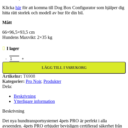
Klicka
här
för att komma till Dog Box Configurator som hjälper dig
hitta rätt storlek och modell av bur för din bil.
Mått
66×96,5×93,5 cm
Hundens
Maxvikt
: 2×35 kg
I lager
4Pets Pro Noir 22 Large mängd
LÄGG TILL I VARUKORG
Artikelnr:
T6908
Kategorier:
Pro Noir
,
Produkter
Dela:
Beskrivning
Ytterligare information
Beskrivning
Det nya hundtransportsystemet 4pets PRO är perfekt i alla
avseenden. 4pets PRO erbjuder bevisligen certifierad säkerhet från