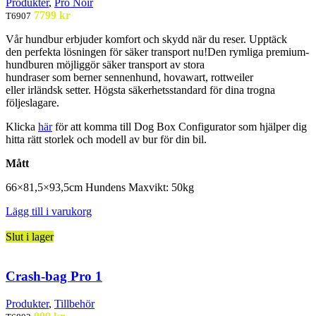
Produkter
,
Pro Noir
7799
kr
T6907
Vår
hundbur
erbjuder komfort och
skydd när du reser. Upptäck
den
perfekta lösningen för säker
transport nu!
Den rymliga premium-
hundburen
möjliggör säker
transport av stora
hundraser
som
berner
sennenhund
,
hovawart
, rottweiler
eller
irländsk setter. Högsta
säkerhetsstandard för dina
trogna
följeslagare.
Klicka
här
för att komma till Dog Box Configurator som hjälper dig
hitta rätt storlek och modell av bur för din bil.
Mått
66×81,5×93,5
cm Hundens
Maxvikt
: 50kg
Lägg till i varukorg
Slut i lager
Crash-bag Pro 1
Produkter
,
Tillbehör