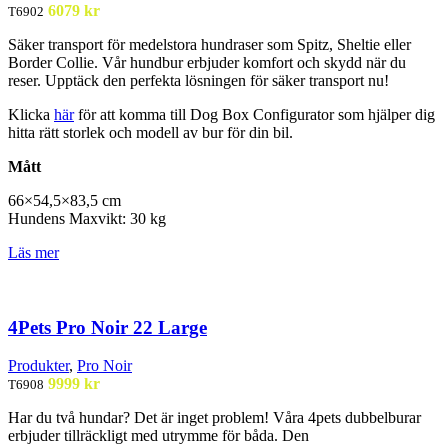
6079
kr
T6902
Säker transport för medelstora hundraser som Spitz, Sheltie eller
Border Collie. Vår hundbur erbjuder komfort och skydd när du
reser. Upptäck den perfekta lösningen för säker transport nu!
Klicka
här
för att komma till Dog Box Configurator som hjälper dig
hitta rätt storlek och modell av bur för din bil.
Mått
66×54,5×83,5 cm
Hundens
Maxvikt
: 30 kg
Läs mer
4Pets Pro Noir 22 Large
Produkter
,
Pro Noir
9999
kr
T6908
Har du två hundar? Det är
inget problem! Våra 4pets
dubbelburar
erbjuder
tillräckligt med utrymme för
båda. Den