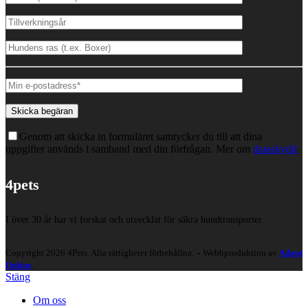
Genom att skicka in formuläret samtycker du till att dina
uppgifter används i samband med din förfrågan. Mer om
dataskydd
.
4pets
I över 30 år har vi forskat och utvecklat för säkra hundtransporter.
-
Copyright 2026 4Pets. Alla rättigheter förbehållna.
Webbproduktion av
Adapt
Online
.
Stäng
Om oss