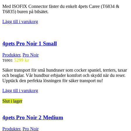
Med ISOFIX Connector fäster du enkelt 4pets Caree (T6834 &
T6835) buren på bilsätet.
Lägg till i varukorg
4pets Pro Noir 1 Small
Produkter
,
Pro Noir
5299
kr
T6901
Säker transport för små
hundraser som
cocker
spaniel,
terriers, taxar
och beaglar. Vår
hundbur
erbjuder komfort och
skydd när du reser.
Upptäck den
perfekta lösningen för säker
transport nu!
Lägg till i varukorg
Slut i lager
4pets Pro Noir 2 Medium
Produkter
,
Pro Noir