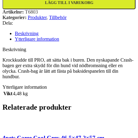
LÄGG TILL I VARUKORG
Artikelnr:
T6803
Kategorier:
Produkter
,
Tillbehör
Dela:
Beskrivning
Ytterligare information
Beskrivning
Krockkudde till PRO, att sätta bak i buren. Den nyskapande Crash-
bagen ger extra skydd för din hund vid nödbromsning eller en
olycka. Crash-bag är lätt att fästa på baksidespanelen till din
hundbur.
Ytterligare information
Vikt
4,48 kg
Relaterade produkter
4pets Caree Cool Grey 46,5×47,2×57 cm