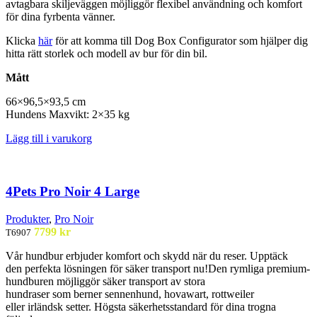
avtagbara
skiljeväggen möjliggör flexibel
användning och komfort
för
dina fyrbenta vänner.
Klicka
här
för att komma till Dog Box Configurator som hjälper dig
hitta rätt storlek och modell av bur för din bil.
Mått
66×96,5×93,5 cm
Hundens
Maxvikt
: 2×35 kg
Lägg till i varukorg
4Pets Pro Noir 4 Large
Produkter
,
Pro Noir
7799
kr
T6907
Vår
hundbur
erbjuder komfort och
skydd när du reser. Upptäck
den
perfekta lösningen för säker
transport nu!
Den rymliga premium-
hundburen
möjliggör säker
transport av stora
hundraser
som
berner
sennenhund
,
hovawart
, rottweiler
eller
irländsk setter. Högsta
säkerhetsstandard för dina
trogna