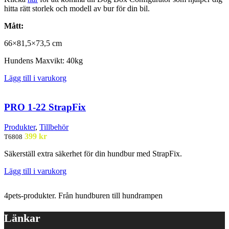
hitta rätt storlek och modell av bur för din bil.
Mått:
66×81,5×73,5 cm
Hundens
Maxvikt
: 40kg
Lägg till i varukorg
PRO 1-22 StrapFix
Produkter
,
Tillbehör
399
kr
T6808
Säkerställ extra säkerhet för din hundbur med StrapFix.
Lägg till i varukorg
4pets-produkter. Från hundburen till hundrampen
Länkar