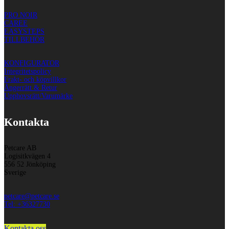
PRO NOIR
CAREE
EASYSTEPS
TILLBEHÖR
KONFIGURATOR
Integritetspolicy
Frakt- och köpvillkor
Ångerrätt & Retur
Upphovsrätt/Varumärke
Kontakta
Petcare AB
Logisitkvägen 4
556 52 Jönköping
Sverige
petcare@petcare.se
Tel: +36327730
Kontakta oss