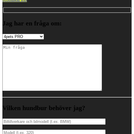
Jag har en fråga om:
Vilken hundbur behöver jag?