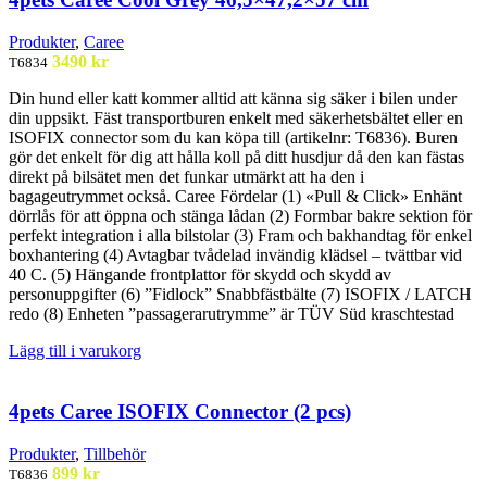
Produkter
,
Caree
3490
kr
T6834
Din hund eller katt kommer alltid att känna sig säker i bilen under
din uppsikt. Fäst transportburen enkelt med säkerhetsbältet eller en
ISOFIX connector som du kan köpa till (artikelnr: T6836). Buren
gör det enkelt för dig att hålla koll på ditt husdjur då den kan fästas
direkt på bilsätet men det funkar utmärkt att ha den i
bagageutrymmet också. Caree Fördelar (1) «Pull & Click» Enhänt
dörrlås för att öppna och stänga lådan (2) Formbar bakre sektion för
perfekt integration i alla bilstolar (3) Fram och bakhandtag för enkel
boxhantering (4) Avtagbar tvådelad invändig klädsel – tvättbar vid
40 C. (5) Hängande frontplattor för skydd och skydd av
personuppgifter (6) ”Fidlock” Snabbfästbälte (7) ISOFIX / LATCH
redo (8) Enheten ”passagerarutrymme” är TÜV Süd kraschtestad
Lägg till i varukorg
4pets Caree ISOFIX Connector (2 pcs)
Produkter
,
Tillbehör
899
kr
T6836