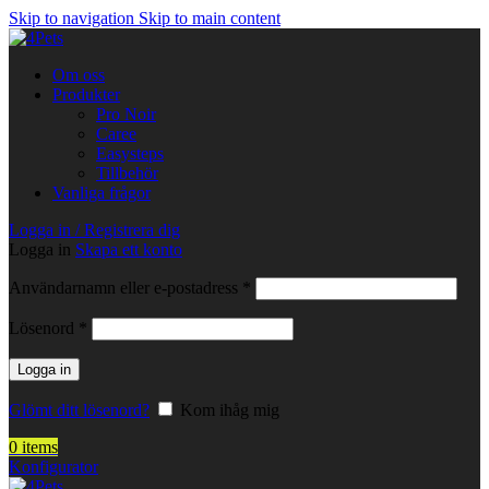
Skip to navigation
Skip to main content
Om oss
Produkter
Pro Noir
Caree
Easysteps
Tillbehör
Vanliga frågor
Logga in / Registrera dig
Logga in
Skapa ett konto
Obligatoriskt
Användarnamn eller e-postadress
*
Obligatoriskt
Lösenord
*
Logga in
Glömt ditt lösenord?
Kom ihåg mig
0
items
Konfigurator