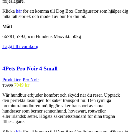
följeslagare.
Klicka
här
för att komma till Dog Box Configurator som hjälper dig
hitta rätt storlek och modell av bur för din bil.
Mått
66×81,5×93,5
cm Hundens
Maxvikt
: 50kg
Lägg till i varukorg
4Pets Pro Noir 4 Small
Produkter
,
Pro Noir
7049
kr
T6906
Vår
hundbur
erbjuder komfort och
skydd när du reser. Upptäck
den
perfekta lösningen för säker
transport nu!
​
Den rymliga
premium-
hundburen
möjliggör säker
transport av stora
hundraser
som
berner
sennenhund
,
hovawart
, rottweiler
eller
irländsk setter. Högsta
säkerhetsstandard för dina
trogna
följeslagare.
Klicka
här
för att komma till Dog Box Configurator som hjälper dig