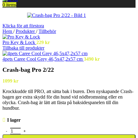
0
items
Klicka för att förstora
Hem
/
Produkter
/
Tillbehör
Pro Key & Lock
229
kr
Tillbaka till produkter
4pets Caree Cool Grey 46,5x47,2x57 cm
3490
kr
Crash-bag Pro 2/22
1099
kr
Krockkudde till PRO, att sätta bak i buren. Den nyskapande Crash-
bagen ger extra skydd för din hund vid nödbromsning eller en
olycka. Crash-bag är lätt att fästa på baksidespanelen till din
hundbur.
I lager
Crash-bag Pro 2/22 mängd