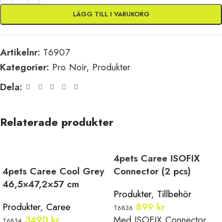
LÄGG TILL I VARUKORG
Artikelnr:
T6907
Kategorier:
Pro Noir
,
Produkter
Dela:
Relaterade produkter
4pets Caree ISOFIX
4pets Caree Cool Grey
Connector (2 pcs)
46,5×47,2×57 cm
Produkter
,
Tillbehör
Produkter
,
Caree
899
kr
T6836
3490
kr
Med ISOFIX Connector
T6834