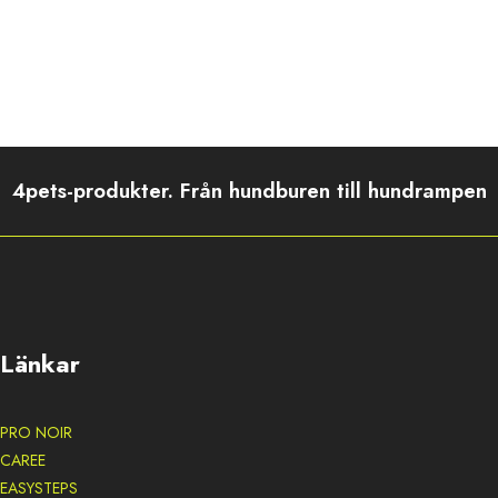
4pets-produkter. Från hundburen till hundrampen
Länkar
PRO NOIR
CAREE
EASYSTEPS