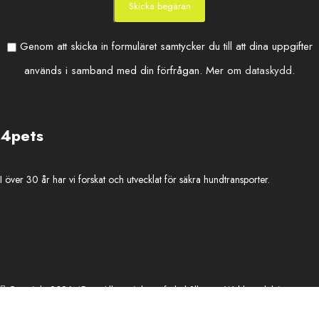
Genom att skicka in formuläret samtycker du till att dina uppgifter
används i samband med din förfrågan. Mer om
dataskydd
.
4pets
I över 30 år har vi forskat och utvecklat för säkra hundtransporter.
-
Copyright 2026 4Pets. Alla rättigheter förbehållna.
Webbproduktion av
Adapt Online
.