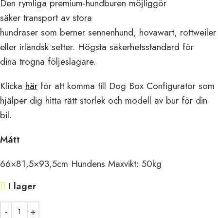
Den rymliga premium-
hundburen
möjliggör
säker
transport av stora
hundraser
som
berner
sennenhund
,
hovawart
, rottweiler
eller
irländsk setter. Högsta
säkerhetsstandard för
dina
trogna följeslagare.
Klicka
här
för att komma till Dog Box Configurator som
hjälper dig hitta rätt storlek och modell av bur för din
bil.
Mått
66×81,5×93,5
cm Hundens
Maxvikt
: 50kg
I lager