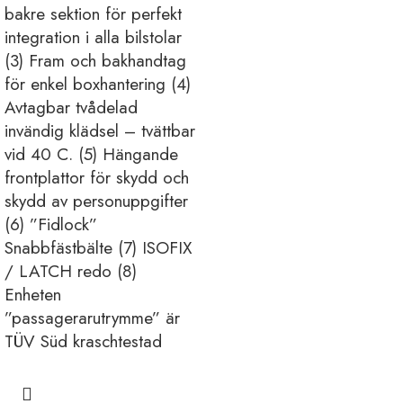
bakre sektion för perfekt
integration i alla bilstolar
(3) Fram och bakhandtag
för enkel boxhantering (4)
Avtagbar tvådelad
invändig klädsel – tvättbar
vid 40 C. (5) Hängande
frontplattor för skydd och
skydd av personuppgifter
(6) ”Fidlock”
Snabbfästbälte (7) ISOFIX
/ LATCH redo (8)
Enheten
”passagerarutrymme” är
TÜV Süd kraschtestad