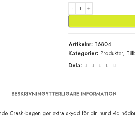
Artikelnr:
T6804
Kategorier:
Produkter
,
Til
Dela:
BESKRIVNING
YTTERLIGARE INFORMATION
nde Crash-bagen ger extra skydd för din hund vid nödbro