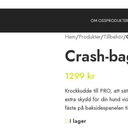
OM OSS
PRODUKTE
Hem
/
Produkter
/
Tillbehör
/
Crash-ba
1299
kr
Krockkudde till PRO, att s
extra skydd för din hund vi
fästa på baksidespanelen ti
I lager