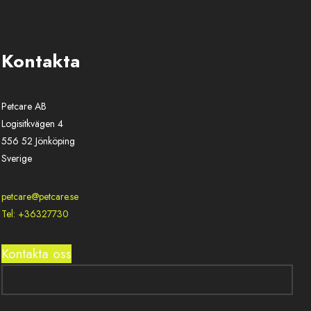
Kontakta
Petcare AB
Logisitkvägen 4
556 52 Jönköping
Sverige
petcare@petcare.se
Tel: +36327730
Kontakta oss