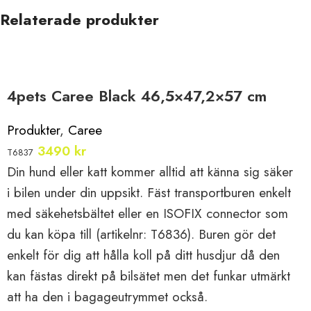
Relaterade produkter
4pets Caree Black 46,5×47,2×57 cm
Produkter
,
Caree
3490
kr
T6837
Din hund eller katt kommer alltid att känna sig säker
i bilen under din uppsikt. Fäst transportburen enkelt
med säkehetsbältet eller en ISOFIX connector som
du kan köpa till (artikelnr: T6836). Buren gör det
enkelt för dig att hålla koll på ditt husdjur då den
kan fästas direkt på bilsätet men det funkar utmärkt
att ha den i bagageutrymmet också.