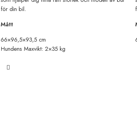
för din bil.
Mått
66×96,5×93,5 cm
Hundens
Maxvikt
: 2×35 kg