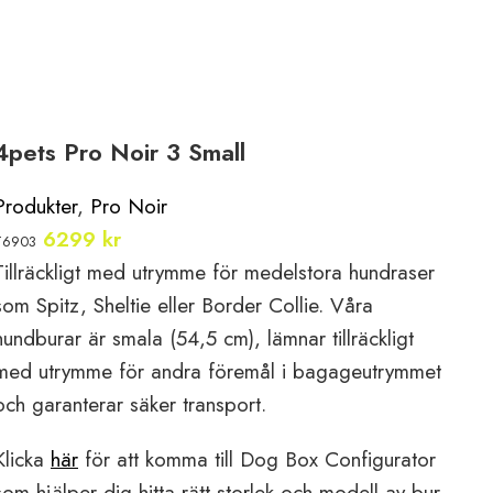
4pets Pro Noir 3 Small
Produkter
,
Pro Noir
6299
kr
T6903
Tillräckligt med utrymme för
medelstora hundraser
som
Spitz,
Sheltie
eller Border
Collie. Våra
hundburar är
smala (54,5 cm), lämnar
tillräckligt
med utrymme för
andra föremål i
bagageutrymmet
och
garanterar säker transport.
Klicka
här
för att komma till Dog Box Configurator
som hjälper dig hitta rätt storlek och modell av bur