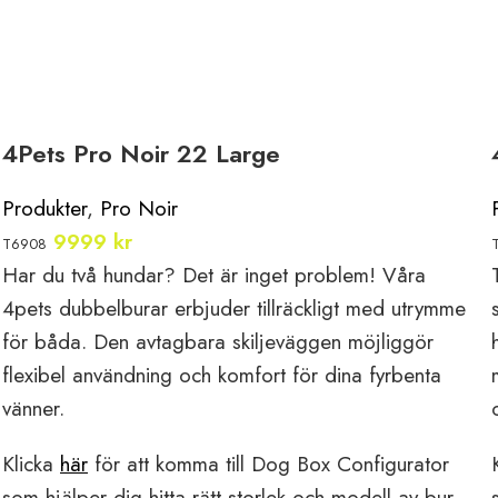
4Pets Pro Noir 22 Large
Produkter
,
Pro Noir
9999
kr
T6908
Har du två hundar? Det är
inget problem! Våra
4pets
dubbelburar erbjuder
tillräckligt med utrymme
för
båda. Den avtagbara
skiljeväggen möjliggör
flexibel
användning och komfort för
dina fyrbenta
vänner.
Klicka
här
för att komma till Dog Box Configurator
som hjälper dig hitta rätt storlek och modell av bur