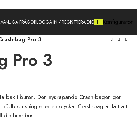
Konfigurator
R
VANLIGA FRÅGOR
LOGGA IN / REGISTRERA DIG
Crash-bag Pro 3
g Pro 3
ätta bak i buren. Den nyskapande Crash-bagen ger
d nödbromsning eller en olycka. Crash-bag är lätt att
ll din hundbur.