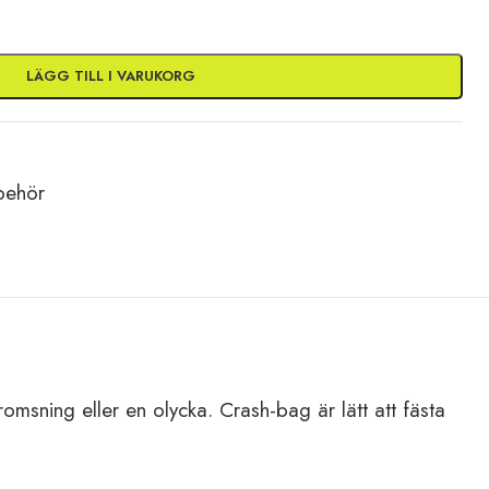
LÄGG TILL I VARUKORG
lbehör
msning eller en olycka. Crash-bag är lätt att fästa