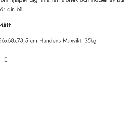
för din bil.
4
Mått
66x68x73,5 cm Hundens
Maxvikt
: 35kg
P
T
V
r
s
h
h
r
H
f