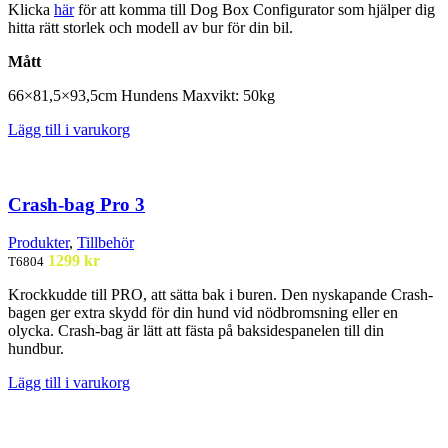
Klicka
här
för att komma till Dog Box Configurator som hjälper dig
hitta rätt storlek och modell av bur för din bil.
Mått
66×81,5×93,5
cm Hundens
Maxvikt
: 50kg
Lägg till i varukorg
Crash-bag Pro 3
Produkter
,
Tillbehör
1299
kr
T6804
Krockkudde till PRO, att sätta bak i buren. Den nyskapande Crash-
bagen ger extra skydd för din hund vid nödbromsning eller en
olycka. Crash-bag är lätt att fästa på baksidespanelen till din
hundbur.
Lägg till i varukorg