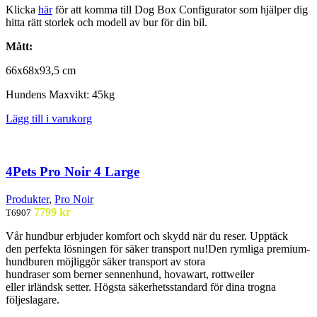
Klicka
här
för att komma till Dog Box Configurator som hjälper dig
hitta rätt storlek och modell av bur för din bil.
Mått:
66x68x93,5 cm
Hundens
Maxvikt
: 45kg
Lägg till i varukorg
4Pets Pro Noir 4 Large
Produkter
,
Pro Noir
7799
kr
T6907
Vår
hundbur
erbjuder komfort och
skydd när du reser. Upptäck
den
perfekta lösningen för säker
transport nu!
Den rymliga premium-
hundburen
möjliggör säker
transport av stora
hundraser
som
berner
sennenhund
,
hovawart
, rottweiler
eller
irländsk setter. Högsta
säkerhetsstandard för dina
trogna
följeslagare.