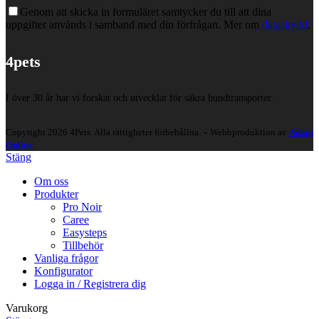
Genom att skicka in formuläret samtycker du till att dina
uppgifter används i samband med din förfrågan. Mer om
dataskydd
.
4pets
I över 30 år har vi forskat och utvecklat för säkra hundtransporter.
-
Copyright 2026 4Pets. Alla rättigheter förbehållna.
Webbproduktion av
Adapt
Online
.
Stäng
Om oss
Produkter
Pro Noir
Caree
Easysteps
Tillbehör
Vanliga frågor
Konfigurator
Logga in / Registrera dig
Varukorg