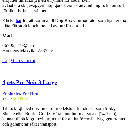
erbjuder
tillräckligt med utrymme för
båda. Den
avtagbara
skiljeväggen möjliggör flexibel
användning och komfort
för
dina fyrbenta vänner.
Klicka
här
för att komma till Dog Box Configurator som hjälper dig
hitta rätt storlek och modell av bur för din bil.
Mått
66×96,5×93,5 cm
Hundens
Maxvikt
: 2×35 kg
Lägg till i varukorg
4pets Pro Noir 3 Large
Produkter
,
Pro Noir
6959
kr
T6905
Tillräckligt med utrymme för medelstora hundraser som Spitz,
Sheltie eller Border Collie. Våra hundburar är smala (54,5 cm),
lämnar tillräckligt med utrymme för andra föremål i bagageutrymmet
och garanterar säker transport.