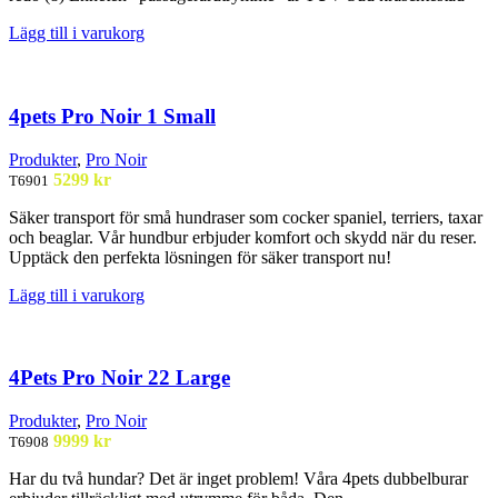
Lägg till i varukorg
4pets Pro Noir 1 Small
Produkter
,
Pro Noir
5299
kr
T6901
Säker transport för små
hundraser som
cocker
spaniel,
terriers, taxar
och beaglar. Vår
hundbur
erbjuder komfort och
skydd när du reser.
Upptäck den
perfekta lösningen för säker
transport nu!
Lägg till i varukorg
4Pets Pro Noir 22 Large
Produkter
,
Pro Noir
9999
kr
T6908
Har du två hundar? Det är
inget problem! Våra 4pets
dubbelburar