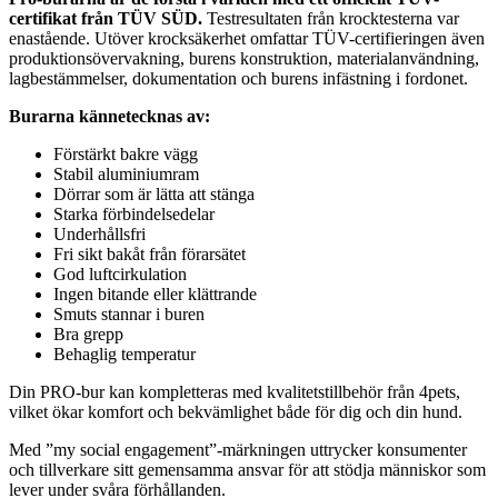
certifikat från TÜV SÜD.
Testresultaten från krocktesterna var
enastående. Utöver krocksäkerhet omfattar TÜV-certifieringen även
produktionsövervakning, burens konstruktion, materialanvändning,
lagbestämmelser, dokumentation och burens infästning i fordonet.
Burarna kännetecknas av:
Förstärkt bakre vägg
Stabil aluminiumram
Dörrar som är lätta att stänga
Starka förbindelsedelar
Underhållsfri
Fri sikt bakåt från förarsätet
God luftcirkulation
Ingen bitande eller klättrande
Smuts stannar i buren
Bra grepp
Behaglig temperatur
Din PRO-bur kan kompletteras med kvalitetstillbehör från 4pets,
vilket ökar komfort och bekvämlighet både för dig och din hund.
Med ”my social engagement”-märkningen uttrycker konsumenter
och tillverkare sitt gemensamma ansvar för att stödja människor som
lever under svåra förhållanden.