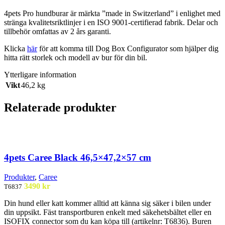
4pets Pro hundburar är märkta ”made in Switzerland” i enlighet med
stränga kvalitetsriktlinjer i en ISO 9001-certifierad fabrik. Delar och
tillbehör omfattas av 2 års garanti.
Klicka
här
för att komma till Dog Box Configurator som hjälper dig
hitta rätt storlek och modell av bur för din bil.
Ytterligare information
Vikt
46,2 kg
Relaterade produkter
4pets Caree Black 46,5×47,2×57 cm
Produkter
,
Caree
3490
kr
T6837
Din hund eller katt kommer alltid att känna sig säker i bilen under
din uppsikt. Fäst transportburen enkelt med säkehetsbältet eller en
ISOFIX connector som du kan köpa till (artikelnr: T6836). Buren