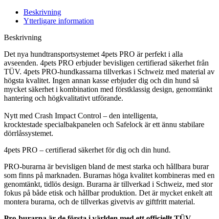
Beskrivning
Ytterligare information
Beskrivning
Det nya hundtransportsystemet 4pets PRO är perfekt i alla
avseenden. 4pets PRO erbjuder bevisligen certifierad säkerhet från
TÜV. 4pets PRO-hundkassarna tillverkas i Schweiz med material av
högsta kvalitet. Ingen annan kasse erbjuder dig och din hund så
mycket säkerhet i kombination med förstklassig design, genomtänkt
hantering och högkvalitativt utförande.​
Nytt med Crash Impact Control – den intelligenta,
krocktestade specialbakpanelen och Safelock är ett ännu stabilare
dörrlåssystemet.
4pets PRO – certifierad säkerhet för dig och din hund.
PRO-burarna är bevisligen bland de mest starka och hållbara burar
som finns på marknaden. Burarnas höga kvalitet kombineras med en
genomtänkt, tidlös design. Burarna är tillverkad i Schweiz, med stor
fokus på både etisk och hållbar produktion. Det är mycket enkelt att
montera burarna, och de tillverkas givetvis av giftfritt material.
Pro-burarna är de första i världen med ett officiellt TÜV-