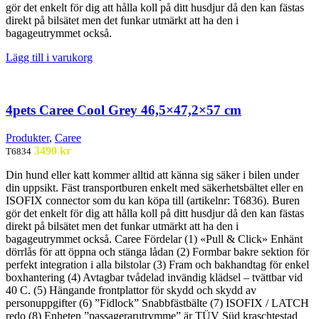
gör det enkelt för dig att hålla koll på ditt husdjur då den kan fästas
direkt på bilsätet men det funkar utmärkt att ha den i
bagageutrymmet också.
Lägg till i varukorg
4pets Caree Cool Grey 46,5×47,2×57 cm
Produkter
,
Caree
3490
kr
T6834
Din hund eller katt kommer alltid att känna sig säker i bilen under
din uppsikt. Fäst transportburen enkelt med säkerhetsbältet eller en
ISOFIX connector som du kan köpa till (artikelnr: T6836). Buren
gör det enkelt för dig att hålla koll på ditt husdjur då den kan fästas
direkt på bilsätet men det funkar utmärkt att ha den i
bagageutrymmet också. Caree Fördelar (1) «Pull & Click» Enhänt
dörrlås för att öppna och stänga lådan (2) Formbar bakre sektion för
perfekt integration i alla bilstolar (3) Fram och bakhandtag för enkel
boxhantering (4) Avtagbar tvådelad invändig klädsel – tvättbar vid
40 C. (5) Hängande frontplattor för skydd och skydd av
personuppgifter (6) ”Fidlock” Snabbfästbälte (7) ISOFIX / LATCH
redo (8) Enheten ”passagerarutrymme” är TÜV Süd kraschtestad