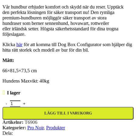
Vår
hundbur
erbjuder komfort och
skydd när du reser. Upptäck
den
perfekta lösningen för säker
transport nu!
​
Den rymliga
premium-
hundburen
möjliggör säker
transport av stora
hundraser
som
berner
sennenhund
,
hovawart
, rottweiler
eller
irländsk setter. Högsta
säkerhetsstandard för dina
trogna
följeslagare.
Klicka
här
för att komma till Dog Box Configurator som hjälper dig
hitta rätt storlek och modell av bur för din bil.
Mått:
66×81,5×73,5 cm
Hundens
Maxvikt
: 40kg
I lager
4Pets Pro Noir 4 Small mängd
LÄGG TILL I VARUKORG
Artikelnr:
T6906
Kategorier:
Pro Noir
,
Produkter
Dela: