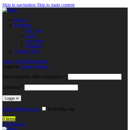
Skip to navigation
Skip to main content
Om oss
Produkter
Pro Noir
Caree
Easysteps
Tillbehör
Vanliga frågor
Logga in / Registrera dig
Logga in
Skapa ett konto
Obligatoriskt
Användarnamn eller e-postadress
*
Obligatoriskt
Lösenord
*
Logga in
Glömt ditt lösenord?
Kom ihåg mig
0
items
Konfigurator