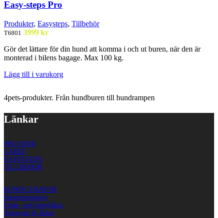
Easy-steps Pro
Produkter
,
Easysteps
,
Tillbehör
3999
kr
T6801
Gör det lättare för din hund att komma i och ut buren, när den är
monterad i bilens bagage. Max 100 kg.
Lägg till i varukorg
4pets-produkter. Från hundburen till hundrampen
Länkar
PRO NOIR
CAREE
EASYSTEPS
TILLBEHÖR
KONFIGURATOR
Integritetspolicy
Frakt- och köpvillkor
Ångerrätt & Retur