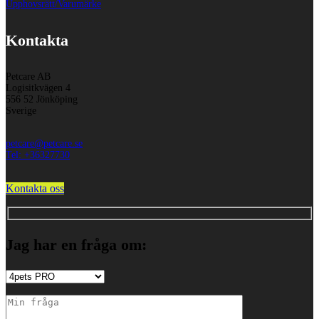
Upphovsrätt/Varumärke
Kontakta
Petcare AB
Logisitkvägen 4
556 52 Jönköping
Sverige
petcare@petcare.se
Tel: +36327730
Kontakta oss
Jag har en fråga om: